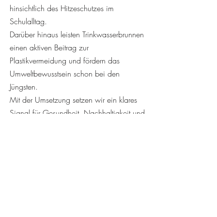
hinsichtlich des Hitzeschutzes im
Schulalltag.
Darüber hinaus leisten Trinkwasserbrunnen
einen aktiven Beitrag zur
Plastikvermeidung und fördern das
Umweltbewusstsein schon bei den
Jüngsten.
Mit der Umsetzung setzen wir ein klares
Signal für Gesundheit, Nachhaltigkeit und
soziale Gerechtigkeit in unserer
Gemeinde.
Die SPD-Fraktion bittet die Verwaltung, die
Prüfung aufzunehmen und dem
Gemeinderat zeitnah über mögliche
Umsetzungsschritte und Förderoptionen zu
berichten.