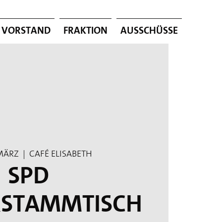
Vorstand
Fraktion
Ausschüsse
 März
  |  
Café Elisabeth
SPD
rstammtisch